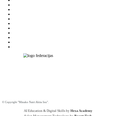
Nairija
Simkeviča
Salmane
Tel.: +371
29464101
e-mail:
nairija@gmail.com
Edgars Salmanis
Tel.: +371 26330333
e-mail:
edgars.salmanis@gmail.com
© Copyright "Minako Nairi Akita Inu".
AI Education & Digital Skills by
Hexa Academy
Salon Management Technology by
BeautyTech