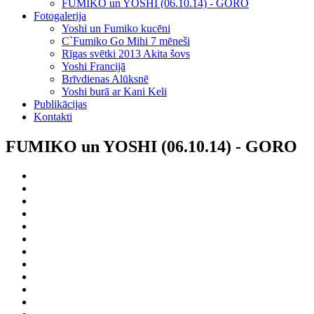
FUMIKO un YOSHI (06.10.14) - GORO
Fotogalerija
Yoshi un Fumiko kucēni
C`Fumiko Go Mihi 7 mēneši
Rīgas svētki 2013 Akita šovs
Yoshi Francijā
Brīvdienas Alūksnē
Yoshi burā ar Kani Keli
Publikācijas
Kontakti
FUMIKO un YOSHI (06.10.14) - GORO